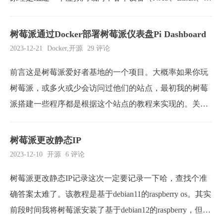
indows、Mac、iOS、Android）安装了客户端、加入到这个
虚拟局域网后，就会自动分配一个IP，从而实现局域网内
树莓派通过Docker部署树莓派仪表盘Pi Dashboard
各个设备及服务的相互访问。除了使用官方默认的服务
2023-12-21
Docker
,
开源
29 评论
外...
前言这是树莓派爱好者基地的一个项目。大概率如果你玩
树莓派，或多火或少会访问过他们的站点，最初我的树莓
派搭建一些程序都是根据这个站点的教程来实现的。关于
树莓派仪表盘，最早是根据这个老哥一键安装完成的，开
源爱好者，前几天闲来无事，就看了下趣无尽的项目，无
树莓派更改静态IP
意间发现这个项目已经发行出了基于Docker的版本。所以
2023-12-10
开源
6 评论
就直接搭建了。Pi Dashboard搭建步骤极...
树莓派更改静态IP记录这次一定要记录一下哈，查找个准
确答案太难了。该教程是基于debian11的raspberry os。其实
前段时间我将树莓派安装了基于debian12的raspberry，但是