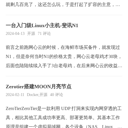
就剩几百兆了，这还怎么玩，于是打起了扩容的主意，网
上有扩好容刷好机的，128G版本大概150-170之间，大多
数都是跑PCDN的，找了几个店，发现拼夕夕上面有家128
一台入门级Linux小主机-斐讯N1
G扩容大概100块，需要寄过去，思考一番，还是寄过去
2024-04-13
开源
71 评论
了，扩完先自己玩玩，不玩了就接着...
前言之前跑网心云的时候，在海鲜市场买备件，就发现过
N1，但是奈何当时N1的价格太贵，网心云老母鸡才30块，
后面也陆陆续续入手了3台老母鸡，在后来网心云的收益直
线下降，也就下架了。下架了也没啥用，卖也不好卖，就
刷机成Armbian小主机了。也就有了这篇文章一台linux小主
Zerotier搭建MOON月亮节点
机-给玩客云刷上armbian。目前那台Armbian小主机再给一
2024-02-11
Docker
,
开源
40 评论
个大佬专业跑青龙...
ZeroTierZeroTier是一款利用 UDP 打洞来实现内网穿透的工
具，相比其他工具成功率更高、部署更简单。其基本工作
原理是组建一个虚拟局域网，各个设备（NAS、Linux、W