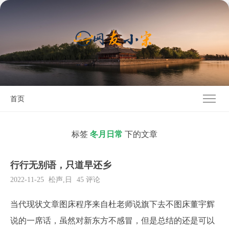
首页
标签
冬月日常
下的文章
行行无别语，只道早还乡
2022-11-25
松声
,
日
45 评论
当代现状文章图床程序来自杜老师说旗下去不图床董宇辉
说的一席话，虽然对新东方不感冒，但是总结的还是可以