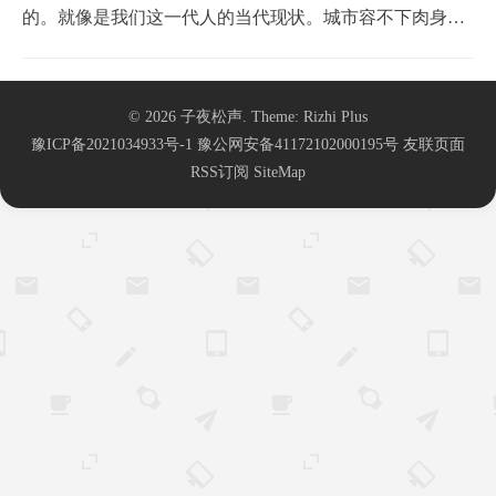
的。就像是我们这一代人的当代现状。城市容不下肉身，
但是好像农村又容不下灵魂。你到了农村渴望远方，到了
城市又渴望家乡，所以人很痛苦，就是你最后你既回不去
© 2026
子夜松声
. Theme:
Rizhi Plus
家，也到不了远方，我觉得这会成为整个我们这一代人精
豫ICP备2021034933号-1
豫公网安备41172102000195号
友联页面
神里头的一个焦灼的点。我们这一代人流离失所，3亿人在
RSS订阅
SiteMap
十...