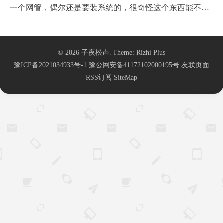
一个网管，偶尔还是要装系统的，很奇怪这个东西能不能
用，其实现实很多人装系统，基本都是装的ghost版的破解
系统，但是一些单位还是会优先去官网或者msdn下载纯净
© 2026
子夜松声
. Theme:
Rizhi Plus
系统，然后通过正规的路径去激活系统，毕竟纯净版的系
豫ICP备2021034933号-1
豫公网安备41172102000195号
友联页面
统不会有那么多不清楚的后门。名字软件名字...
RSS订阅
SiteMap