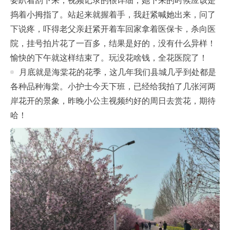
要趴着刮下来，视频记录的很详细，她下来的时候应该是
捣着小拇指了。站起来就握着手，我赶紧喊她出来，问了
下说疼，吓得老父亲赶紧开着车回家拿着医保卡，杀向医
院，挂号拍片花了一百多，结果是好的，没有什么异样！
愉快的下午就这样结束了。玩没花啥钱，全花医院了！
月底就是海棠花的花季，这几年我们县城几乎到处都是
各种品种海棠。小护士今天下班，已经给我拍了几张河两
岸花开的景象，昨晚小公主视频约好的周日去赏花，期待
哈！