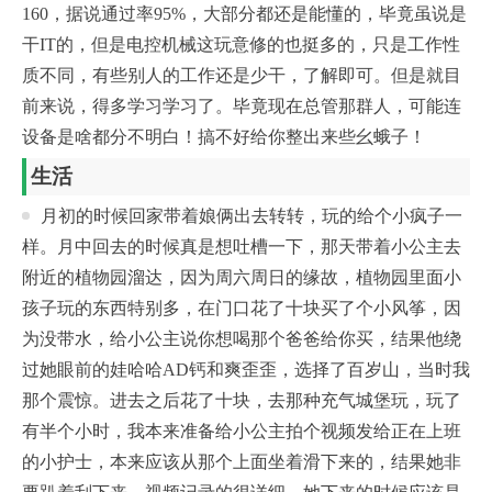
160，据说通过率95%，大部分都还是能懂的，毕竟虽说是
干IT的，但是电控机械这玩意修的也挺多的，只是工作性
质不同，有些别人的工作还是少干，了解即可。但是就目
前来说，得多学习学习了。毕竟现在总管那群人，可能连
设备是啥都分不明白！搞不好给你整出来些幺蛾子！
生活
月初的时候回家带着娘俩出去转转，玩的给个小疯子一
样。月中回去的时候真是想吐槽一下，那天带着小公主去
附近的植物园溜达，因为周六周日的缘故，植物园里面小
孩子玩的东西特别多，在门口花了十块买了个小风筝，因
为没带水，给小公主说你想喝那个爸爸给你买，结果他绕
过她眼前的娃哈哈AD钙和爽歪歪，选择了百岁山，当时我
那个震惊。进去之后花了十块，去那种充气城堡玩，玩了
有半个小时，我本来准备给小公主拍个视频发给正在上班
的小护士，本来应该从那个上面坐着滑下来的，结果她非