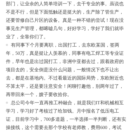
部门，让业余的人简单培训一下，去干专业的事。虽说也
不是不行，但是下面抵触还是挺大的，生产除了管生产，
还要管修自己片区的设备。真是一种不错的尝试！现在没
事见生产管理，都唏嘘几句，好好学习，学好了我们就毕
业了，全靠你们了。
有同事下个月要离职，出国打工，去东欧某国，签两
年，50万，真是挺让人羡慕的，同事有电工焊工等专业证
件，早年也是出过国打工，非洲中亚都去过，跟着政府的
项目去的，安全倒是没什么问题，一般情况下也不让出
去，都是在基地内。不过看最近的国际局势，东欧附近也
不算太平，还是要注意安全！闲聊打趣他，别两年过了，
再带回来一个，嫂子要收拾你。
总公司今年一直再推工种融合，就是我们IT和机械相互
学习，学习好了考核过了给加钱。月中报名了低压电工
证，目前学习中，700多道题，一半选择一半判断，还有实
操接线，这个需要去那个学校有老师教，费用600，考试