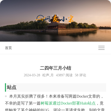
首页
二四年三月小结
2024-03-28
松声
,
月
43897
阅读
58 评论
站点
本月其实折腾了很多！本来准备写两篇Docker文章的，
不幸的是写了第一篇
树莓派通过Docker部署Halo站点
，竟
然触发了某个神秘的BUG，评论一直请求失败，别的文章