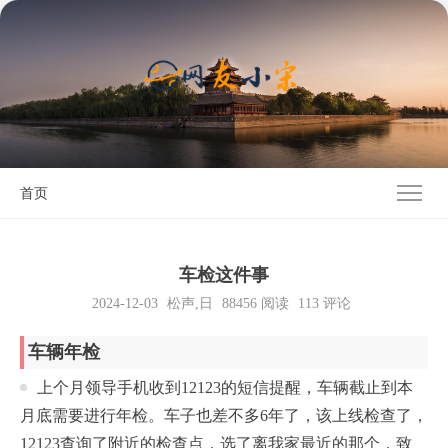
首页
车检这件事
2024-12-03
松声
,
日
88456
阅读
113 评论
车辆年检
上个月领导手机收到12123的短信提醒，车辆截止到本
月底需要进行年检。车子也差不多6年了，该上线检查了，
12123查询了附近的检查点，选了离我家最近的那个，致