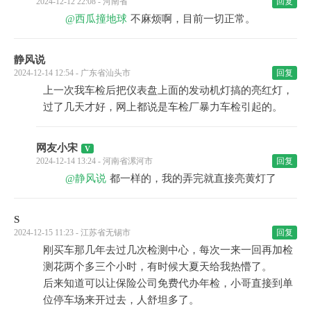
2024-12-12 22:08 - 河南省
回复
@西瓜撞地球
不麻烦啊，目前一切正常。
静风说
2024-12-14 12:54 - 广东省汕头市
回复
上一次我车检后把仪表盘上面的发动机灯搞的亮红灯，
过了几天才好，网上都说是车检厂暴力车检引起的。
网友小宋
2024-12-14 13:24 - 河南省漯河市
回复
@静风说
都一样的，我的弄完就直接亮黄灯了
S
2024-12-15 11:23 - 江苏省无锡市
回复
刚买车那几年去过几次检测中心，每次一来一回再加检
测花两个多三个小时，有时候大夏天给我热懵了。
后来知道可以让保险公司免费代办年检，小哥直接到单
位停车场来开过去，人舒坦多了。