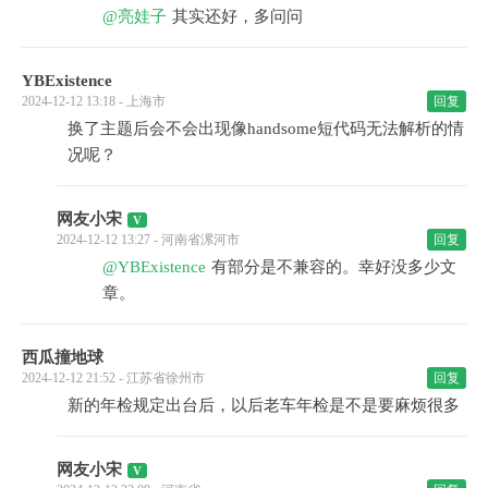
@亮娃子
其实还好，多问问
YBExistence
2024-12-12 13:18 - 上海市
回复
换了主题后会不会出现像handsome短代码无法解析的情
况呢？
网友小宋
2024-12-12 13:27 - 河南省漯河市
回复
@YBExistence
有部分是不兼容的。幸好没多少文
章。
西瓜撞地球
2024-12-12 21:52 - 江苏省徐州市
回复
新的年检规定出台后，以后老车年检是不是要麻烦很多
网友小宋