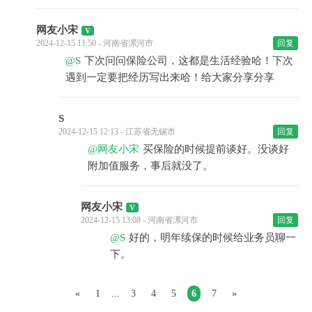
网友小宋
2024-12-15 11:50 - 河南省漯河市
回复
@S
下次问问保险公司，这都是生活经验哈！下次
遇到一定要把经历写出来哈！给大家分享分享
S
2024-12-15 12:13 - 江苏省无锡市
回复
@网友小宋
买保险的时候提前谈好。没谈好
附加值服务，事后就没了。
网友小宋
2024-12-15 13:08 - 河南省漯河市
回复
@S
好的，明年续保的时候给业务员聊一
下。
«
1
...
3
4
5
6
7
»