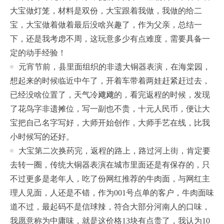
大宝做灯笼，材料是双份，大宝跟着我做，我做的给二
宝，大宝做着做着最后没啥兴趣了，作为父亲，总结一
下，还是我考虑不周，这玩意多少有点难度，需要具备一
定的动手经验！
元宵节前，县里面组织的非遗大铜器表演，在海棠园，
想起来的时候临近中午了，开着车带着两娃赶紧赶过去，
已经没啥位置了，天气冷飕飕的，看完返程的时候，发现
了花鸟字非遗摊位，写一副也不贵，十元人民币，便让大
宝把自己名字写好，大师开始创作，大师手艺在线，比我
小时候写的还好。
大宝第二次换药完，返程的路上，路过河上街，肯定要
去转一圈，传统大铜器表演在城市里面还是有保存的，只
不过更多是老年人，吃了份网红推荐的牛肉面，与网红主
理人见面，人还是不错，作为001号点单的客户，牛肉面味
道不过，最起码不是信球辣，符合大部分河南人的口味，
我愿意称为中庸味，就是这价格13块有点贵了，我认为10