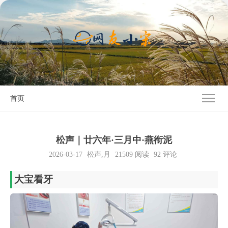
首页
松声｜廿六年·三月中·燕衔泥
2026-03-17
松声
,
月
21509
阅读
92 评论
大宝看牙