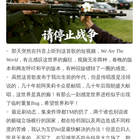
那天突然在抖音上听到这首歌的短视频，
We Are The
World
，有点感叹这世界的癫狂，视频无非两种，春晚的版
本和网友呼吁和平的版本，有种回旋镖转了一圈的感觉。
虽然这首歌发布于我出生前的年代，但是传唱度是没得
说的，几十年前阿美莉卡众星献唱，几十年后我朝盛大献
唱，这世界是真的癫！有那么一刻感觉世界进程似乎出现
了临时重复Bug，希望世界和平！
最近刷动态，集束炸弹都TM的扔了，两个谁也别说谁
的极端立场横行的国家，都在给邻国以及周边造成不同程
度的苦难，我认为互扔hd是最快解决的办法！但是总归人
民是无辜的，不写了，在写感觉不符合抖音大立场了，期