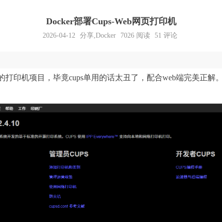
Docker部署Cups-Web网页打印机
2026-04-12
分享
,
Docker
7026
阅读
51 评论
打印机项目，毕竟cups单用的话太丑了，配合web端完美正解