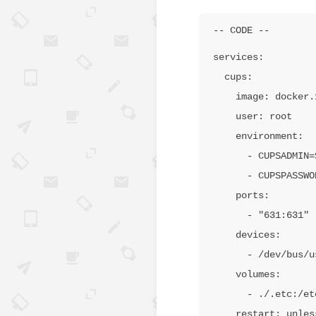
services:

  cups:

    image: docker.1ms.run/hanxi/cups:latest

    user: root

    environment:

      - CUPSADMIN=${CUPSADMIN}

      - CUPSPASSWORD=${CUPSPASSWORD}

    ports:

      - "631:631"

    devices:

      - /dev/bus/usb:/dev/bus/usb

    volumes:

      - ./.etc:/etc/cups

    restart: unless-stopped
