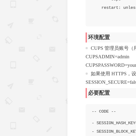
环境配置
CUPS 管理员账号
CUPSADMIN=admin
CUPSPASSWORD=your_
如果使用 HTTPS，设置
SESSION_SECURE=fal
必要配置
- SESSION_HASH_KEY
- SESSION_BLOCK_KE