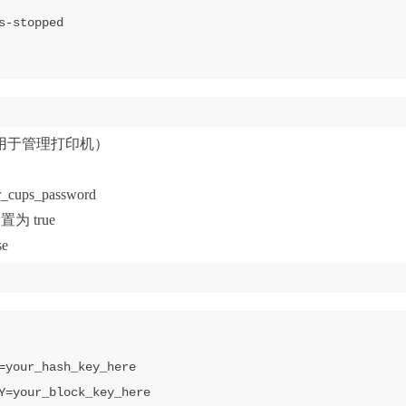
（用于管理打印机）
cups_password
为 true
se
=your_hash_key_here

Y=your_block_key_here
