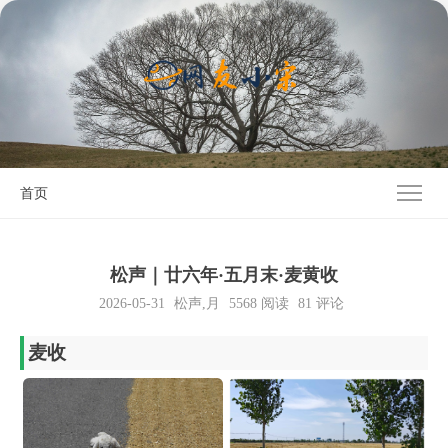
首页
松声｜廿六年·五月末·麦黄收
2026-05-31
松声
,
月
5568
阅读
81 评论
麦收