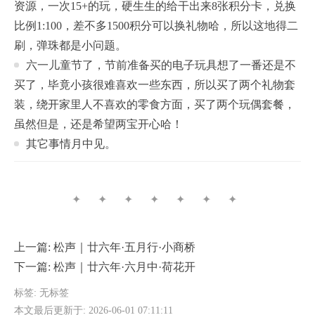
资源，一次15+的玩，硬生生的给干出来8张积分卡，兑换
比例1:100，差不多1500积分可以换礼物哈，所以这地得二
刷，弹珠都是小问题。
六一儿童节了，节前准备买的电子玩具想了一番还是不
买了，毕竟小孩很难喜欢一些东西，所以买了两个礼物套
装，绕开家里人不喜欢的零食方面，买了两个玩偶套餐，
虽然但是，还是希望两宝开心哈！
其它事情月中见。
✦ ✦ ✦ ✦ ✦ ✦ ✦
上一篇:
松声｜廿六年·五月行·小商桥
下一篇:
松声｜廿六年·六月中·荷花开
标签: 无标签
本文最后更新于: 2026-06-01 07:11:11