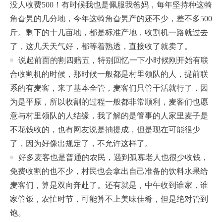
没人收费500！有时候我也是佩服我爸妈，每年坚持种这犄
角旮旯的几分地，今年这犄角旮旯产的还不少，差不多500
斤。剩下的十几亩地，都是标准产地，收割机一路就过去
了，这几天天气好，都等着熟透，直接收了就卖了。
说起前面的割四赔五，特别回忆一下小时候刚开始有联
合收割机的时候，那时候一般都是村里领队的人，提前联
系的有麦客，来了基本全管，麦客们只管干活就行了，因
为是平原，所以收割的过程一般都非常顺利，麦客们也愿
意与村里领队的人结缘，我了解的是管事的人家里麦子是
不花钱收的，也有网友说是抽提成，但是现在可能很少
了，因为好像出规定了，不允许这样了。
好多麦客也是普通的农民，遇到孤寡老人也很少收钱，
免费收割的也不少，村民也会拿出自己准备的饮料水果给
麦客们，算是双向奔赴了。还有就是，中午收到谁家，谁
家管饭，农忙时节，可能算不上美味佳肴，但是绝对管到
饱。