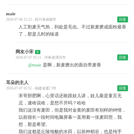
maie
2026-07-06 22:23 - 四川省成都市
回复
人工割麦天气热，到处是毛虫。不过新麦磨成面粉最香
了，那是儿时的味道
网友小宋
2026-07-07 05:21 - 河南省漯河市
回复
@maie
是啊，新麦磨出的面自带麦香
耳朵的主人
2026-07-07 05:52 - 福建省厦门市
回复
宋哥胆肥啊，心里话还敢跟娃儿讲，娃儿最是童言无
忌，逮啥说啥，是想不开吗？哈哈
我们这没有麦田，但是我对金黄的麦田有别样的钟情，
以前很长一段时间电脑屏幕一直用着一张麦田照，我
想，那是希望。
我们这都是丘陵地貌的水田，以前种稻谷，也是纯手