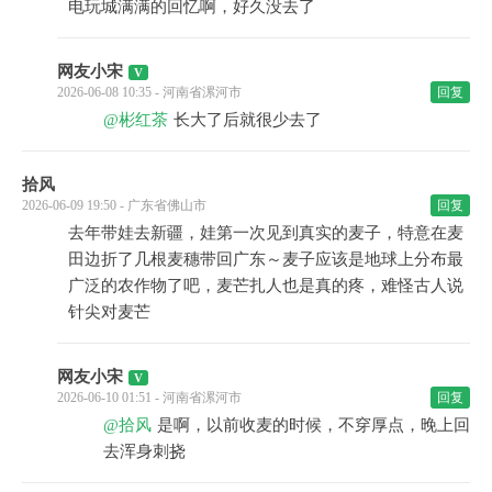
电玩城满满的回忆啊，好久没去了
网友小宋
2026-06-08 10:35 - 河南省漯河市
回复
@彬红茶
长大了后就很少去了
拾风
2026-06-09 19:50 - 广东省佛山市
回复
去年带娃去新疆，娃第一次见到真实的麦子，特意在麦
田边折了几根麦穗带回广东～麦子应该是地球上分布最
广泛的农作物了吧，麦芒扎人也是真的疼，难怪古人说
针尖对麦芒
网友小宋
2026-06-10 01:51 - 河南省漯河市
回复
@拾风
是啊，以前收麦的时候，不穿厚点，晚上回
去浑身刺挠