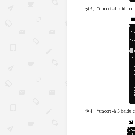
例3、“tracert -d 
例4、“tracert -h