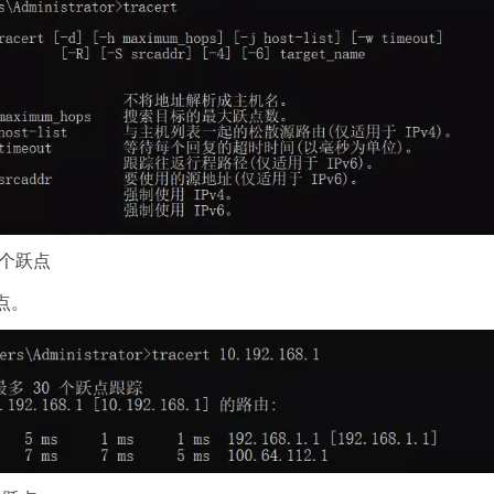
几个跃点
点。