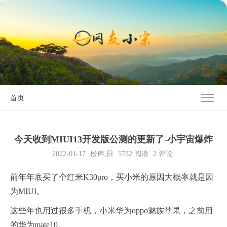
首页
今天收到MIUI13开发版公测的更新了-小宇宙爆炸
2022-01-17
松声
,
日
5732
阅读
2 评论
前年年底买了个红米K30pro，买小米的原因大概率就是因
为MIUI。
这些年也用过很多手机，小米华为oppo魅族苹果，之前用
的华为mate10。