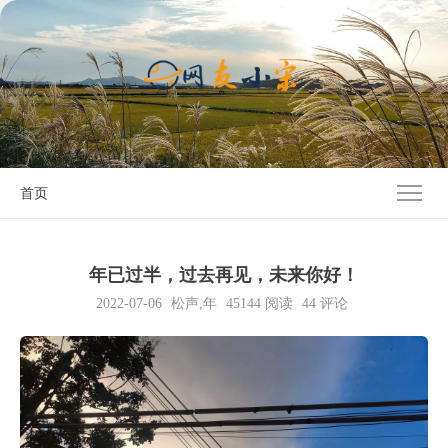
首页
年已过半，过去再见，未来你好！
2022-07-06
松声
,
年
45144
阅读
44 评论