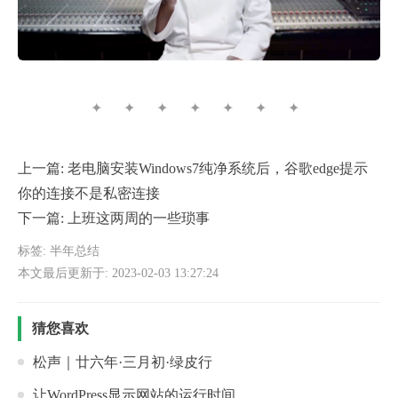
✦ ✦ ✦ ✦ ✦ ✦ ✦
上一篇:
老电脑安装Windows7纯净系统后，谷歌edge提示
你的连接不是私密连接
下一篇:
上班这两周的一些琐事
标签:
半年总结
本文最后更新于: 2023-02-03 13:27:24
猜您喜欢
松声｜廿六年·三月初·绿皮行
让WordPress显示网站的运行时间