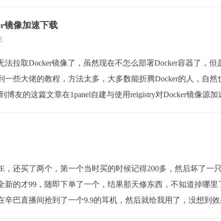
cker镜像加速下载
论
法拉取Docker镜像了，虽然现在不怎么部署Docker容器了，
一些大佬的教程，方法太多，大多数能折腾Docker的人，自
看到博友的这篇文章在1panel自建与使用reigistry对Docker镜
2SE，还买了两个，第一个当时买的时候记得200多，然后坏了
全新的才99，随即下单了一个，结果那天修东西，不知道掉哪里
在辛巴直播间抢到了一个9.9的耳机，然后就给我用了，没想到
从二楼掉到了一楼，一个耳机找...