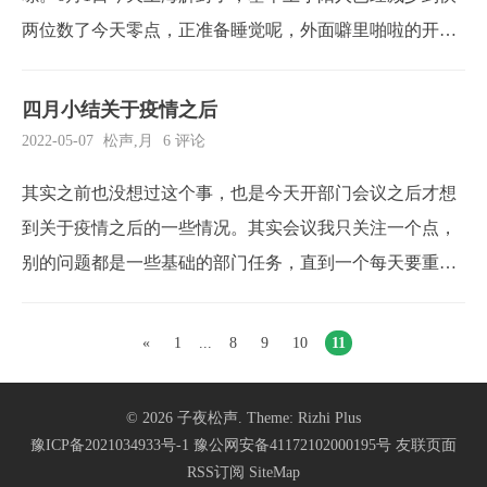
两位数了今天零点，正准备睡觉呢，外面噼里啪啦的开始
放炮了。庆祝上海解封了。真是个值得欣慰的事情。3月12
日想起我两月前来，想着怎么5月能不清零吗？于是我抱着
四月小结关于疫情之后
工作学习的理由，收拾好行李，做上动车。一路从河南杀
2022-05-07
松声
,
月
6 评论
到了上海，依稀还记着那天早上大雾...
其实之前也没想过这个事，也是今天开部门会议之后才想
到关于疫情之后的一些情况。其实会议我只关注一个点，
别的问题都是一些基础的部门任务，直到一个每天要重复
的工作，简单来说就是工作简单，但是量大，重复性较
高，意义不大。这个工作的内容，正常可能是就是简单的
«
1
...
8
9
10
11
交表，因为现场那边每天正常会把这个工作步骤给重复
下，如果按照新的方案执行，会耽误2-4个小时以上的工
© 2026
子夜松声
. Theme:
Rizhi Plus
作，这...
豫ICP备2021034933号-1
豫公网安备41172102000195号
友联页面
RSS订阅
SiteMap