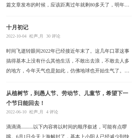
篇文章发布的时候，应该距离过年就剩80多天了，明年春
节是2023年的1月22日，那么大概10号左右大家可能就得回
老家过年了，也就是各位老板奋斗的时间只有两个月了。
十月初记
同事们都在感叹今年好像也没怎么攒到钱，不过好在今年
2022-10-04
松声
,
月
30 评论
还有口饭吃。关于十月刚看了自己的归档页...
时间飞逝转眼间2022年已经接近年末了。这几年口罩这事
搞得基本上没有什么其他生活，不敢出去浪，不敢去人多
的地方，今年天气也是如此，仿佛地球也开始生气了。这
三年的后遗症彷佛还在继续。生活工作环境稳定的时候，
人们不会去计较一些无关紧要的事情，但是一旦环境变
从植树节，到愚人节、劳动节、儿童节，希望下一
差，负面的情绪都会展现出来。企业也是如此，以前几亿
个节日能回去！
几亿的投资改造升级，每天的业务量都是维持在很高的一
2022-06-10
松声
,
月
4 评论
个...
滴滴滴..........以下内容将以时间的顺序叙述，可能有点啰
嗦。6月1日今天上海解封了，基本上小阳人已经减少到快