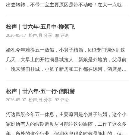
出去转转，不带二宝主要原因是带不动哈！在大一点就好
了，从老家到小商桥竟然跑了一个小时，红灯15分钟，我
也是麻了。下午过来本打算随便逛逛，没想到在这个小景
松声｜廿六年·五月中·柳絮飞
区足足逛了快两小时。原本计划的南街村、动物园都没来
2026-05-17
松声
,
月
,
分享
80 评论
得及去，留着下次再来吧。下次得赶上午出门，一天逛上
婚礼今年难得五一放假，小舅子结婚，ld也专门调休到这
两...
几天，大早上的开始满县城拉人，新娘是外地的，父母前
一晚来我们县城，小舅子新房和工作都在漯河，酒席是在
我们县城办的，大概流程就是，新娘和家人在我们县城的
酒店，早上车队从漯河出发，来我们县城接人，回漯河房
松声｜廿六年·五一行·信阳游
子，然后在回我们县城举办婚礼，老家的亲戚安排公交车
2026-05-07
松声
,
日
,
分享
92 评论
全部拉到县城，流程都挺简单，玩玩游戏，订婚加彩礼十
河边风景今年五一休息，主要原因是小舅子结婚，这个小
万...
家庭所有人的假期调度尽可能往这边跟随，工作了这么多
年，所处的这个行业，假期休息很多时候是随机的，但是