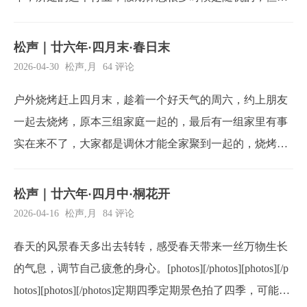
今年不行，这不去得宇宙爆炸。回老家处理一些事情，路
过河提，看到之前短视频平台有人发的河边风景，那唯美
松声｜廿六年·四月末·春日末
味道，可惜去的时候已经临近结束了，找一些看的过去的
2026-04-30
松声
,
月
64 评论
花，拍摄一遍，算是对这个季节的告别了。[photos]...
户外烧烤赶上四月末，趁着一个好天气的周六，约上朋友
一起去烧烤，原本三组家庭一起的，最后有一组家里有事
实在来不了，大家都是调休才能全家聚到一起的，烧烤还
是需要进行的，上午准备东西，中午带着露营行头赶往露
营地，搭帐篷，起烤炉，中间还发生了一些趣事，左边的
松声｜廿六年·四月中·桐花开
小朋友第一次烧烤，碳点不着，来我们这边寻求帮助，把
2026-04-16
松声
,
月
84 评论
不用的引火碳给他们了，顺便安利了锅圈的速燃5小时炭，
春天的风景春天多出去转转，感受春天带来一丝万物生长
然...
的气息，调节自己疲惫的身心。[photos][/photos][photos][/p
hotos][photos][/photos]定期四季定期景色拍了四季，可能大