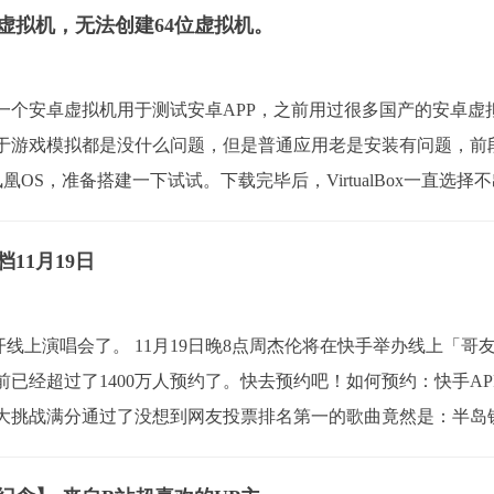
虚拟机，无法创建64位虚拟机。
一个安卓虚拟机用于测试安卓APP，之前用过很多国产的安卓虚
于游戏模拟都是没什么问题，但是普通应用老是安装有问题，前
OS凤凰OS，准备搭建一下试试。下载完毕后，VirtualBox一直选
rtualB...
11月19日
要开线上演唱会了。 11月19日晚8点周杰伦将在快手举办线上「哥
已经超过了1400万人预约了。快去预约吧！如何预约：快手A
大挑战满分通过了没想到网友投票排名第一的歌曲竟然是：半岛
闹钟吧！