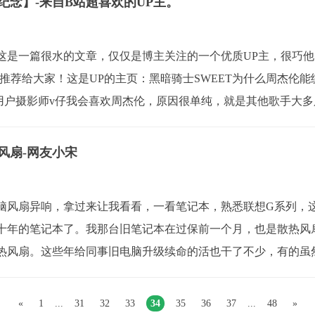
纪念】-来自B站超喜欢的UP主。
这是一篇很水的文章，仅仅是博主关注的一个优质UP主，很巧
推荐给大家！这是UP的主页：黑暗骑士SWEET为什么周杰伦
站用户摄影师v仔我会喜欢周杰伦，原因很单纯，就是其他歌手大
匠的故事一会给你讲个半兽人的故事...
风扇-网友小宋
脑风扇异响，拿过来让我看看，一看笔记本，熟悉联想G系列，
十年的笔记本了。我那台旧笔记本在过保前一个月，也是散热风
热风扇。这些年给同事旧电脑升级续命的活也干了不少，有的虽
！所以就帮忙搞一下！开始更换联想G460换...
«
1
...
31
32
33
34
35
36
37
...
48
»