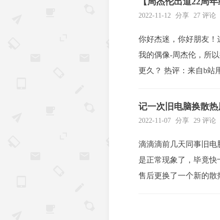
【周杰伦出道22周年
2022-11-12
分享
27 评论
你好杰迷，你好朋友！
我的偶像-周杰伦，所以
更久？ 热评：来自b
有他，一会给你讲个小铁
记一次旧电脑换散热
2022-11-07
分享
29 评论
滴滴滴前几天同事旧电
是正常现象了，毕竟快
售后更换了一个新的散
是愿意更换下配件继续用