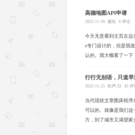
高德地图API申请
2022-11-30
建站
6 评论
今天无意看到主页左边头像
e专门设计的，但是我发
认的。我大概看了一下，
pi应该有太多人用，所以还
行行无别语，只道早
2022-11-25
松声
,
日
45 
当代现状文章图床程序
可以的。就像是我们这
方，到了城市又渴望家
们这一代人精神里头的一