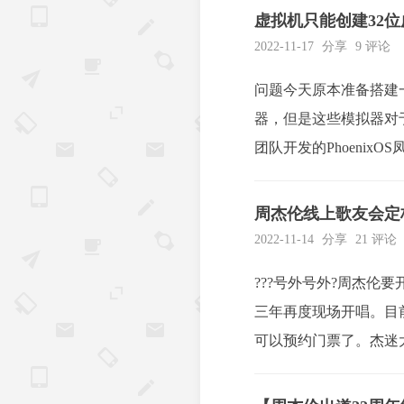
虚拟机只能创建32位
2022-11-17
分享
9 评论
问题今天原本准备搭建
器，但是这些模拟器对
团队开发的Phoenix
化设置正常情况下，无论是Vi
周杰伦线上歌友会定档
2022-11-14
分享
21 评论
???号外号外?周杰伦
三年再度现场开唱。目前
可以预约门票了。杰迷
稻香也是很经典！定好