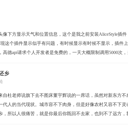
下方显示天气和位置信息，这个是我之前安装AliceStyle插件，
现这个插件显示似乎有问题，有时候显示有时候不显示，插件上请求的
高德api请求个人开发者是免费的，一天大概限制调用5000次
...
还乡
评论
来自杜老师说旗下去不图床董宇辉说的一席话，虽然对新东方不
一代人的当代现状。城市容不下肉身，但是好像农村又容不下灵
乡，所以人很痛苦，就是你最后你既回不去家，也到不了远方，
个焦灼的点。我们这一代人流离失所，3亿人在十...