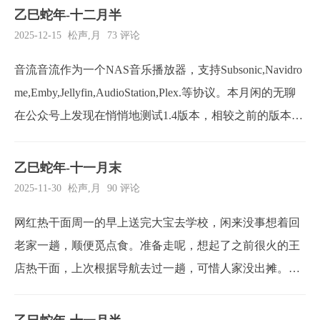
候似乎还发现了Mysql的字符，真是粗心大意。当然也要吐
乙巳蛇年-十二月半
槽一下Umami，这软件更新也是真有意思，最起码看到5篇
2025-12-15
松声
,
月
73 评论
以上的文章踩坑了。摧毁就摧毁了...
音流音流作为一个NAS音乐播放器，支持Subsonic,Navidro
me,Emby,Jellyfin,AudioStation,Plex.等协议。本月闲的无聊
在公众号上发现在悄悄地测试1.4版本，相较之前的版本，
新版本更加现在化了。测试了一下，部分功能还在内侧
中，并没有完全开放，但是界面几乎焕然一新。期待新版
乙巳蛇年-十一月末
本越来越好吧！NAS月初NAS同步数据到别...
2025-11-30
松声
,
月
90 评论
网红热干面周一的早上送完大宝去学校，闲来没事想着回
老家一趟，顺便觅点食。准备走呢，想起了之前很火的王
店热干面，上次根据导航去过一趟，可惜人家没出摊。这
次沿着上次路线前往，终于出摊了。没做足功课，要加面
筋才更好吃，还可以加香肠鸡蛋之类，然后碳火快炒，一