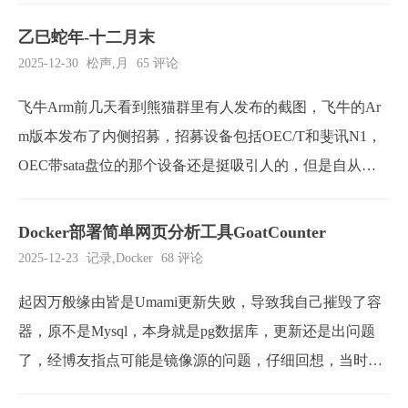
乙巳蛇年-十二月末
2025-12-30
松声
,
月
65 评论
飞牛Arm前几天看到熊猫群里有人发布的截图，飞牛的Ar
m版本发布了内侧招募，招募设备包括OEC/T和斐讯N1，
OEC带sata盘位的那个设备还是挺吸引人的，但是自从放
弃了ARM架构的设备之后就没有关心过这些了。很久之前
买过一个斐讯N1，还让人扩容到了128G，原本准备当做家
Docker部署简单网页分析工具GoatCounter
庭服务器的，但是没有我认为合适的固件，飞牛能适配，
2025-12-23
记录
,
Docker
68 评论
也是给N1打了针强心剂，换绿联...
起因万般缘由皆是Umami更新失败，导致我自己摧毁了容
器，原不是Mysql，本身就是pg数据库，更新还是出问题
了，经博友指点可能是镜像源的问题，仔细回想，当时从
美西机子导出镜像的时候并没有pg后缀，删除的镜像的时