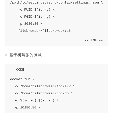
/path/to/settings.json:/config/settings.json \

    -e PUID=$(id -u) \

    -e PGID=$(id -g) \

    -p 8080:80 \

    filebrowser/filebrowser:s6
基于树莓派的测试
docker run \

  -v /home/filebrowser/to:/srv \

  -v /home/filebrowser/db:/db \

  -u $(id -u):$(id -g) \

  -p 10180:80 \
