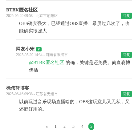
BTBK匿名社区
2025-05-29 09:58 - 北京市朝阳区
回复
OBS确实强大，已经通过OBS直播、录屏过几次了，功
能确实很强大
网友小宋
2025-05-29 14:34 - 河南省漯河市
回复
@BTBK匿名社区
的确，关键是还免费。简直赛博
佛活
徐伟轩博客
2025-06-16 09:38 - 江苏省无锡市
回复
以前玩过音乐现场直播啥的，OBS这玩意儿又无私，又
还挺好用的。
«
1
2
3
4
5