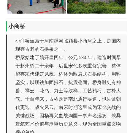
小商桥
小商桥坐落于河南漯河临颍县小商河之上，是国内
现存古老的石拱桥之一。
桥梁始建于隋开皇四年，公元 584 年，建造时间早
于赵州桥二十余年，后世宋代多次重修完善，整体
留存宋代建筑风貌。桥体为敞肩式石拱结构，用料
坚实，以腰铁加固拱石，抗震稳固。桥身雕刻有神
兽、祥云、花鸟、力士等纹样，工艺精巧，古朴大
气。千百年来，古桥既是南北通行要道，也见证朝
代更迭、战火风云。南宋时期这里成为宋金交战的
关键战场，因杨再兴血战殉国一事声名远扬，兼具
建筑艺术价值与厚重历史意义，现为全国重点文物
保护单位。