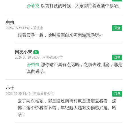
@菲克
以前打仗的时候，大家都忙着逐鹿中原哈。
虫虫
2026-05-29 13:49 - 重庆市
回复
跟着云游一趟，啥时候亲自来河南游玩游玩~
网友小宋
2026-05-29 21:39 - 河南省漯河市
回复
@虫虫
那你这距离有点远哈，之前去过川渝，那是
真的远哈。
小十
2026-05-29 14:42 - 河南省新乡市
回复
去了两次临颍，都是路过南街村就是没进去看看，遗
憾！这个桥看着不错，年纪越大越对文物感兴趣。哈
哈！