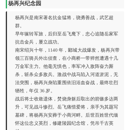
杨再兴纪念园
杨再兴是南宋著名抗金猛将，骁勇善战，武艺超
群。
早年辗转军旅，后归至岳飞麾下，忠心追随岳家军
抗击金兵，屡立战功。
南宋绍兴十年，1140 年，郾城大战爆发，杨再兴带
领三百骑兵外出侦查，在小商桥一带猝然遭遇十几
万金军主力。他毫无惧色，率军冲入敌阵奋力厮
杀，斩杀众多敌兵。激战中战马陷入河道淤泥，无
法突围，杨再兴身陷重围依旧浴血奋战，最终壮烈
牺牲，年仅 36 岁。
战后将士收敛遗体，焚烧身躯后取出的箭镞多达两
升，可见战斗惨烈。岳飞痛惜爱将，亲手为其题写
墓碑，将杨再兴安葬于小商河畔。后世百姓世代缅
怀这位忠义英烈，修建陵园纪念馆，凭吊千古英