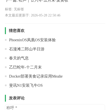
下一篇:
松声｜廿六年·五月末·麦黄收
标签: 无标签
本文最后更新于: 2026-05-28 22:50:46
猜您喜欢
PhoenixOS凤凰OS安装体验
石漫滩二郎山半日游
春天的气息
乙巳蛇年-十二月末
Docker部署美食记录应用Mealie
斐讯N1安装飞牛OS
发表评论