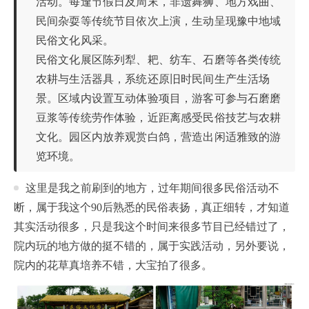
活动。每逢节假日及周末，非遗舞狮、地方戏曲、
民间杂耍等传统节目依次上演，生动呈现豫中地域
民俗文化风采。
民俗文化展区陈列犁、耙、纺车、石磨等各类传统
农耕与生活器具，系统还原旧时民间生产生活场
景。区域内设置互动体验项目，游客可参与石磨磨
豆浆等传统劳作体验，近距离感受民俗技艺与农耕
文化。园区内放养观赏白鸽，营造出闲适雅致的游
览环境。
这里是我之前刷到的地方，过年期间很多民俗活动不
断，属于我这个90后熟悉的民俗表扬，真正细转，才知道
其实活动很多，只是我这个时间来很多节目已经错过了，
院内玩的地方做的挺不错的，属于实践活动，另外要说，
院内的花草真培养不错，大宝拍了很多。