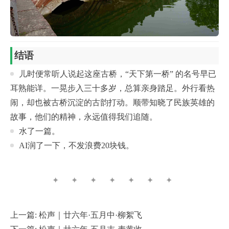
结语
儿时便常听人说起这座古桥，“天下第一桥” 的名号早已
耳熟能详。一晃步入三十多岁，总算亲身踏足。外行看热
闹，却也被古桥沉淀的古韵打动。顺带知晓了民族英雄的
故事，他们的精神，永远值得我们追随。
水了一篇。
AI润了一下，不发浪费20块钱。
✦ ✦ ✦ ✦ ✦ ✦ ✦
上一篇:
松声｜廿六年·五月中·柳絮飞