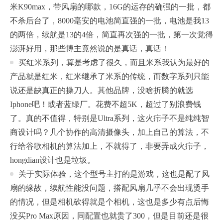
米K90max，带风扇的哪款，16G的运存的确强的一批，都
不杀后台了，8000毫安的电池简直强的一批，电池是我13
的两倍，续航是13的4倍，简直再次强的一批，第一次觉得
澎湃好用，那些博主竟然说的是真话，真话！
买红米系列，算是考虑了很久，而且米系我认为最好的
产品就是红米，红米继承了米系的传统，而数字系列只能
说还是缺真正的操刀人。其他品牌，没啥折腾的就选
Iphone吧！或者蓝绿厂。花费不超5K，超过了别浪费钱
了。真的不值得，特别是Ultra系列，这火疖子不是纯纯智
商设计吗？几个协作的高清摄像头，加上自己的算法，不
行给谷歌相机的算法加上，不就得了，非要弄成火疖子，
hongdian设计也是垃圾。
关于实际体验，这个型号主打的是游戏，这也是配了风
扇的缘故，续航性能没问题，搭配风扇几乎不会出现烫手
的情况，但是相机砍得就是个相机，这也是多少有点后悔
没买Pro Max原因，同配置也就贵了300，但是目前还是很