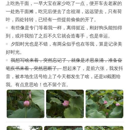
上吃热干面，一早大宝在家少吃了一点，便开车去老家的
一处热干面摊，吃完后便去了念祖湖，远远望去，只有荷
叶，四处转转，已经有一些提前偷偷的开了。
有些像是专门等着我一样，离得挺近，刚好狗头能拍得
到，或许我拍了之后不久它就会造毒手，也是幸运。
夕阳时光也是不错，有两朵似乎也在等我，算是记录美
好时光。
我想写啥来着，突然忘记了，就像是才思泉涌，准备奋
笔疾书来着，突然思断了。
想起来了，是前六张，我发抖
音，被本地生活号给上了今天都发生了啥，还是ld截图给
我。有点意思哈！也不留个言。