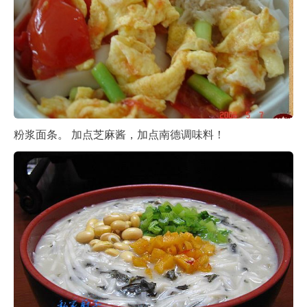
粉浆面条。 加点芝麻酱，加点南德调味料！