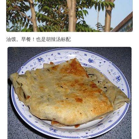
油馍。早餐！也是胡辣汤标配