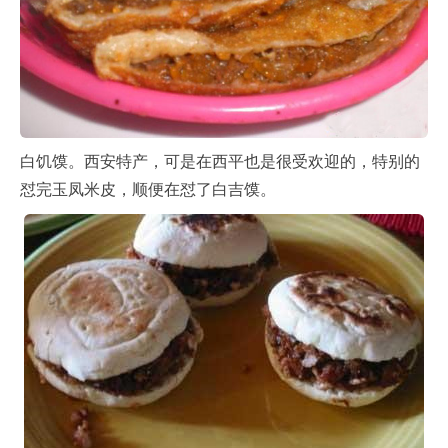
白饥馍。西安特产，可是在西平也是很受欢迎的，特别的
怼完玉凤米皮，顺便在怼了白吉馍。