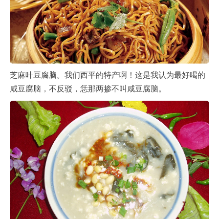
芝麻叶豆腐脑。我们西平的特产啊！这是我认为最好喝的
咸豆腐脑，不反驳，恁那两掺不叫咸豆腐脑。