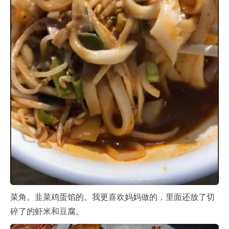
菜角。韭菜鸡蛋馅的。我更喜欢妈妈做的，里面还放了切
碎了的虾米和豆腐。