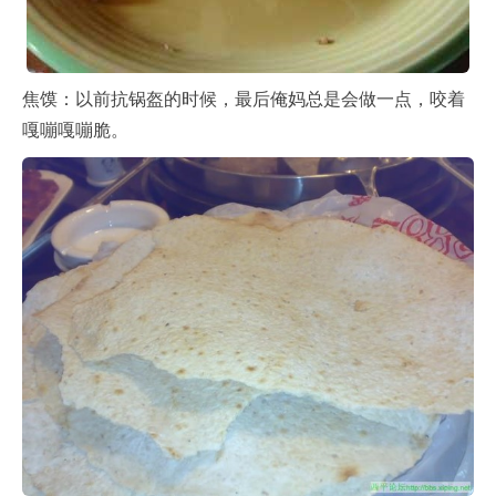
焦馍：以前抗锅盔的时候，最后俺妈总是会做一点，咬着
嘎嘣嘎嘣脆。