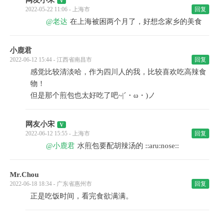
网友小宋
2022-05-22 11:06 - 上海市
回复
@老达
在上海被困两个月了，好想念家乡的美食
小鹿君
2022-06-12 15:44 - 江西省南昌市
回复
感觉比较清淡哈，作为四川人的我，比较喜欢吃高辣食
物！
但是那个煎包也太好吃了吧~|´・ω・)ノ
网友小宋
2022-06-12 15:55 - 上海市
回复
@小鹿君
水煎包要配胡辣汤的 ::aru:nose::
Mr.Chou
2022-06-18 18:34 - 广东省惠州市
回复
正是吃饭时间，看完食欲满满。